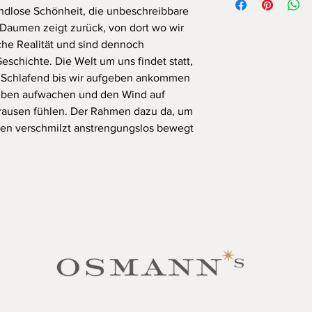
ndlose Schönheit, die unbeschreibbare
LASERAUSBELICHTU
Daumen zeigt zurück, von dort wo wir
Medium
(120 x 80 cm 
che Realität und sind dennoch
Kaschierung unter Acr
schichte. Die Welt um uns findet statt,
Rahmen
aus Aluminiu
n. Schlafend bis wir aufgeben ankommen
Preise inkl. Mwst. (zz
geben aufwachen und den Wind auf
brausen fühlen. Der Rahmen dazu da, um
len verschmilzt anstrengungslos bewegt