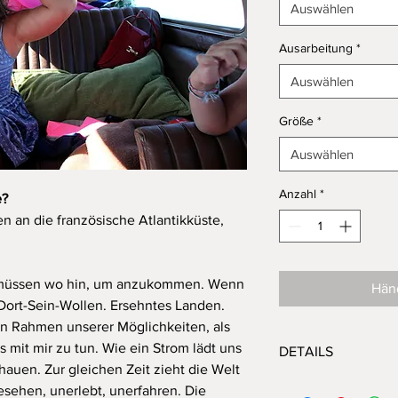
Auswählen
Ausarbeitung
*
Auswählen
Größe
*
Auswählen
Anzahl
*
e?
n an die französische Atlantikküste,
r müssen wo hin, um anzukommen. Wenn
Händ
. Dort-Sein-Wollen. Ersehntes Landen.
en Rahmen unserer Möglichkeiten, als
s mit mir zu tun. Wie ein Strom lädt uns
DETAILS
auen. Zur gleichen Zeit zieht die Welt
Limitierte Auflage: 3, 
esehen, unerlebt, unerfahren. Die