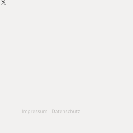
NG / ACRYL
- quer) / Fuji Archive glänzend,
ylglas auf Alu-Dibond / in
ArtBox
m, 25 mm, schwarz/silber
gl. Versandkosten)
Impressum
Datenschutz