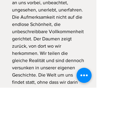
an uns vorbei, unbeachtet,
ungesehen, unerlebt, unerfahren.
Die Aufmerksamkeit nicht auf die
endlose Schönheit, die
unbeschreibbare Vollkommenheit
gerichtet. Der Daumen zeigt
zurück, von dort wo wir
herkommen. Wir teilen die
gleiche Realität und sind dennoch
versunken in unserer eigenen
Geschichte. Die Welt um uns
findet statt, ohne dass wir darin
stattfinden. Schlafend bis wir
aufgeben ankommen zu wollen,
und in diesem Aufgeben
aufwachen und den Wind auf
unserer Haut durch die Haare
brausen fühlen. Der Rahmen dazu
da, um sich hinaus zu lehnen. Das