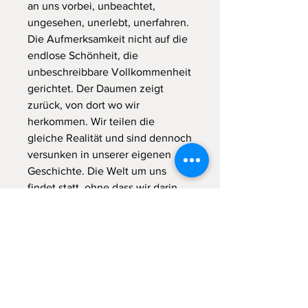
an uns vorbei, unbeachtet,
ungesehen, unerlebt, unerfahren.
Die Aufmerksamkeit nicht auf die
endlose Schönheit, die
unbeschreibbare Vollkommenheit
gerichtet. Der Daumen zeigt
zurück, von dort wo wir
herkommen. Wir teilen die
gleiche Realität und sind dennoch
versunken in unserer eigenen
Geschichte. Die Welt um uns
findet statt, ohne dass wir darin
stattfinden. Schlafend bis wir
aufgeben ankommen zu wollen,
und in diesem Aufgeben
aufwachen und den Wind auf
unserer Haut durch die Haare
brausen fühlen. Der Rahmen dazu
da, um sich hinaus zu lehnen. Das