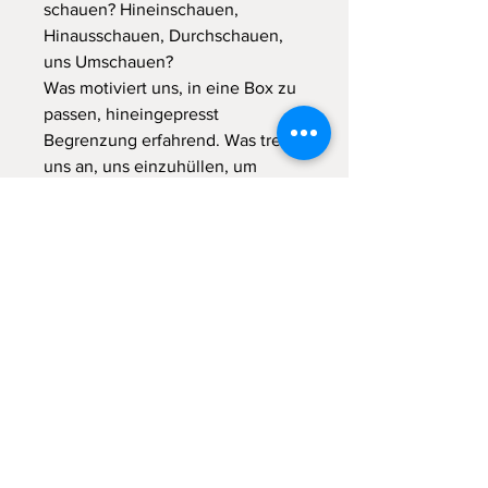
schauen? Hineinschauen,
Hinausschauen, Durchschauen,
uns Umschauen?
Was motiviert uns, in eine Box zu
passen, hineingepresst
Begrenzung erfahrend. Was treibt
uns an, uns einzuhüllen, um
maskiert hinauszublicken?
Können wir? Ganz im sinnlich
gedankenlosen Spiel sich selbst
vergessend ausprobieren uns
einzuhüllen, wie zu enthüllen,
einzuboxen wie jederzeit wieder
auszuboxen? Ohne Urteil dem
Licht und Dunkel gegenüber,
jederzeit bereit auch wieder
auszusteigen, Türen zu öffnen,
bereit hindurch zu gehen für ein
neues spielerisches Erleben