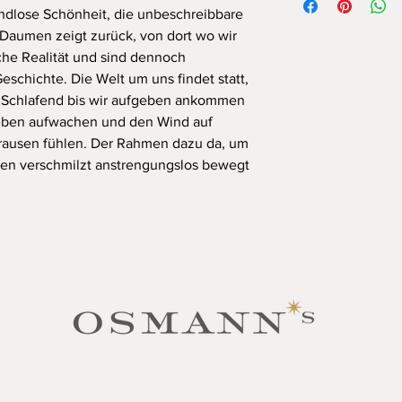
ndlose Schönheit, die unbeschreibbare
LASERAUSBELICHTU
Daumen zeigt zurück, von dort wo wir
Medium
(120 x 80 cm 
che Realität und sind dennoch
Kaschierung unter Acr
schichte. Die Welt um uns findet statt,
Rahmen
aus Aluminiu
n. Schlafend bis wir aufgeben ankommen
Preise inkl. Mwst. (zz
geben aufwachen und den Wind auf
brausen fühlen. Der Rahmen dazu da, um
len verschmilzt anstrengungslos bewegt