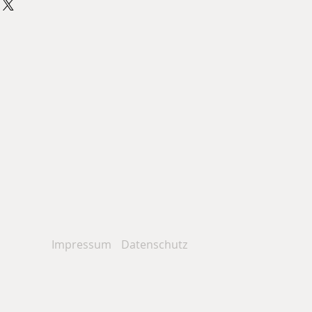
NG / ACRYL
- quer) / Fuji Archive glänzend,
ylglas auf Alu-Dibond / in
ArtBox
m, 25 mm, schwarz/silber
gl. Versandkosten)
Impressum
Datenschutz