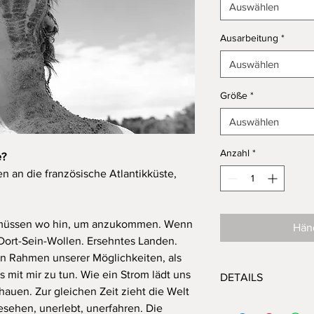
Auswählen
Ausarbeitung
*
Auswählen
Größe
*
Auswählen
Anzahl
*
e?
n an die französische Atlantikküste,
r müssen wo hin, um anzukommen. Wenn
Händ
. Dort-Sein-Wollen. Ersehntes Landen.
en Rahmen unserer Möglichkeiten, als
s mit mir zu tun. Wie ein Strom lädt uns
DETAILS
auen. Zur gleichen Zeit zieht die Welt
Limitierte Auflage: 3, 
esehen, unerlebt, unerfahren. Die